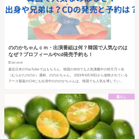
ののかちゃんｃｍ・出演番組は何？韓国で人気なのは
なぜ？プロフィールやcd発売予約も！
2021.04.30
最近日本のYouTubeではもちろん、韓国のSNSでも人気沸騰中の村方乃々佳
（むらかたののか）通称、ののかちゃん。 2021年4月30日から放映されている
アース製薬のCMにも出演中のののかちゃんは、韓国でも人気を博してい…
暮らし