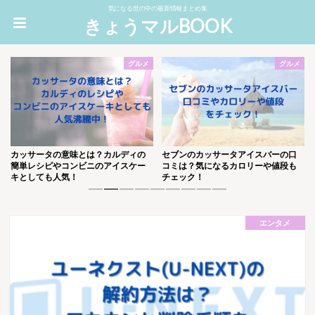
気になる世の中の最新情報まとめ集
きょうマルBOOK
グルメ
グルメ
サータの意味とは？カルディの
セブンのカッサータアイスバーの口
プレメル
レシピやコンビニのアイスケー
コミは？気になるカロリーや値段も
取り寄せ
しても人気！
チェック！
いても調
1
2
3
4
5
6
7
8
9
エンタメ