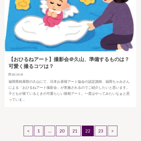
【おひるねアート】撮影会＠久山、準備するものは？
可愛く撮るコツは？
2021.03.30
福岡県粕屋郡の久山にて、日本お昼寝アート協会の認定講師、福岡ちゃみさん
による「おひるねアート撮影会」が実施されるのでご紹介したいと思います。
子どもが寝ているときの可愛らしい寝相アート。一度はやってみたいなぁと思
っていま…
<
1
…
20
21
22
23
>