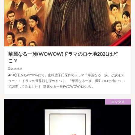
華麗なる一族(WOWOW)ドラマのロケ地2021はど
こ？
2021.04.17
4/18(日)からwowowにて、山崎豊子氏原作のドラマ「華麗なる一族」が放送ス
タート！ ドラマの世界観を深めるべく、「華麗なる一族」撮影のロケ地につい
て調査してみました！ 華麗なる一族(WOWOW)ロケ地…
エンタメ