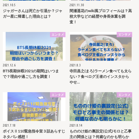
2021.10.5
2021.11.30
ジャガーさんは死亡か引退か？ジャ
間瀬遥花のwiki風プロフィールは？高
ガー星に帰還した理由とは？
校大学などの経歴や身長体重を調
査！
エンタメ
エンタメ
2021.12.6
2021.8.3
BTS長期休暇2021の期間はいつま
寺田昌之(まろ)ラーメン食べても太ら
で？理由や過ごし方を調査！
ない？食べログ王者のインスタから
やせ…
エンタメ
エンタメ
2021.7.18
2021.8.14
ボイスⅡ110緊急指令室３話あらすじ
もののけ姫の裏設定(公式)モロと乙事
ネタバレ感想！
主の関係とは？何歳なのかも明らか