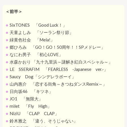
＜前半＞
SixTONES 「Good Luck！」
天童よしみ 「ソーラン祭り節」
緑黄色社会 「Mela!」
郷ひろみ 「GO！GO！50周年！！SPメドレー」
なにわ男子 「初心LOVE」
水森かおり 「九十九里浜～謎解き紅白スペシャル～」
LE SSERAFIM 「FEARLESS -Japanese ver.-」
Saucy Dog「シンデレラボーイ」
山内惠介 「恋する街角～きつねダンスRemix～」
日向坂46 「キツネ」
JO1 「無限大」
milet 「Fly High」
NiziU 「CLAP CLAP」
鈴木雅之 「違う、そうじゃない」