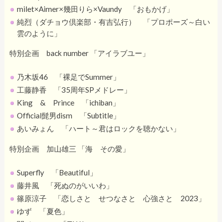
milet×Aimer×幾田りら×Vaundy 「おもかげ」
純烈（ダチョウ倶楽部・有吉弘行） 「プロポーズ～白い
雲のように」
特別企画 back number 「アイラブユー」
乃木坂46 「裸足でSummer」
工藤静香 「35周年SPメドレー」
King & Prince 「ichiban」
Official髭男dism 「Subtitle」
あいみょん 「ハート～君はロックを聴かない」
特別企画 加山雄三 「海 その愛」
Superfly 「Beautiful」
藤井風 「死ぬのがいいわ」
篠原涼子 「恋しさと せつなさと 心強さと 2023」
ゆず 「夏色」