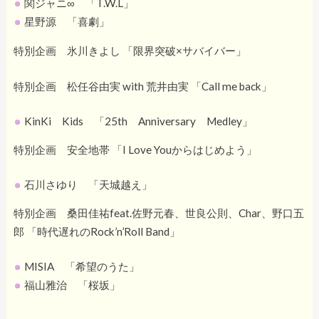
関ジャニ∞ 「T.W.L」
星野源 「喜劇」
特別企画 氷川きよし 「限界突破×サバイバー」
特別企画 松任谷由実 with 荒井由実 「Call me back」
KinKi Kids 「25th Anniversary Medley」
特別企画 安全地帯 「I Love Youからはじめよう」
石川さゆり 「天城越え」
特別企画 桑田佳祐feat.佐野元春、世良公則、Char、野口五
郎 「時代遅れのRock’n’Roll Band」
MISIA 「希望のうた」
福山雅治 「桜坂」