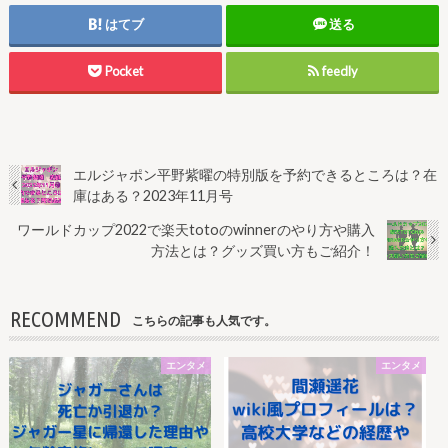
はてブ
送る
Pocket
feedly
エルジャポン平野紫曜の特別版を予約できるところは？在
庫はある？2023年11月号
ワールドカップ2022で楽天totoのwinnerのやり方や購入
方法とは？グッズ買い方もご紹介！
RECOMMEND
こちらの記事も人気です。
エンタメ
エンタメ