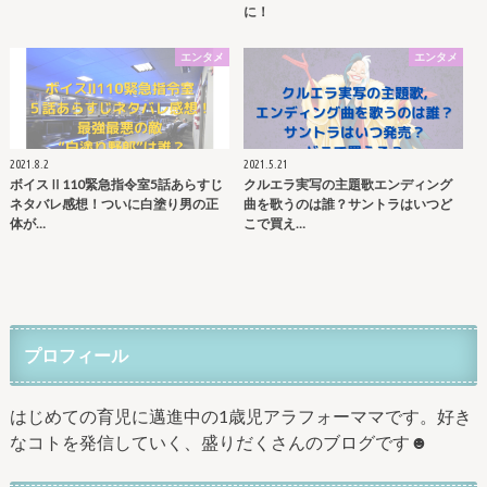
に！
エンタメ
エンタメ
2021.8.2
2021.5.21
ボイスⅡ110緊急指令室5話あらすじ
クルエラ実写の主題歌エンディング
ネタバレ感想！ついに白塗り男の正
曲を歌うのは誰？サントラはいつど
体が…
こで買え…
プロフィール
はじめての育児に邁進中の1歳児アラフォーママです。好き
なコトを発信していく、盛りだくさんのブログです☻