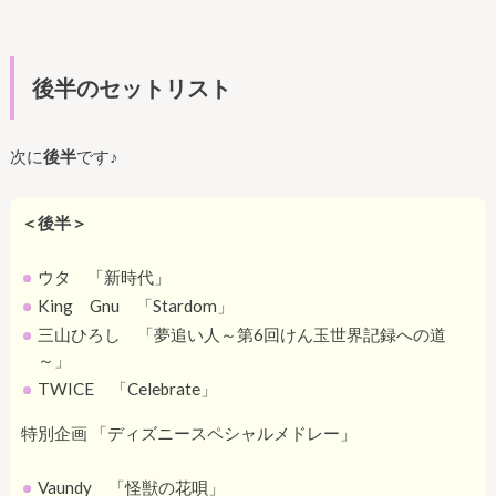
後半のセットリスト
次に
後半
です♪
＜後半＞
ウタ 「新時代」
King Gnu 「Stardom」
三山ひろし 「夢追い人～第6回けん玉世界記録への道
～」
TWICE 「Celebrate」
特別企画 「ディズニースペシャルメドレー」
Vaundy 「怪獣の花唄」