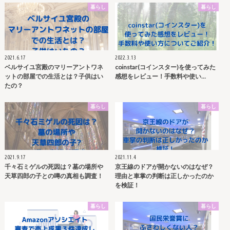
暮らし
暮らし
2021.6.17
2022.3.13
ベルサイユ宮殿のマリーアントワネ
coinstar(コインスター)を使ってみた
ットの部屋での生活とは？子供はい
感想をレビュー！手数料や使い…
たの？
暮らし
暮らし
2021.9.17
2021.11.4
千々石ミゲルの死因は？墓の場所や
京王線のドアが開かないのはなぜ？
天草四郎の子との噂の真相も調査！
理由と車掌の判断は正しかったのか
を検証！
暮らし
暮らし