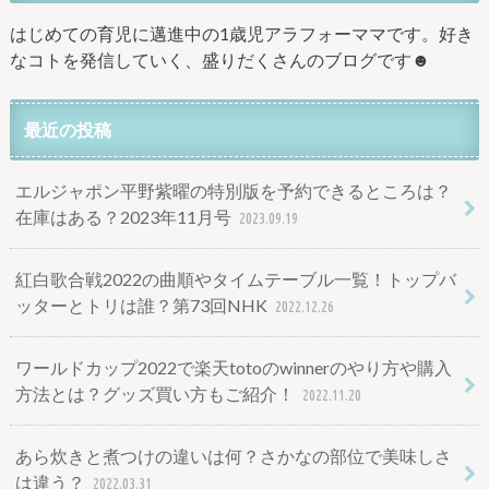
はじめての育児に邁進中の1歳児アラフォーママです。好き
なコトを発信していく、盛りだくさんのブログです☻
最近の投稿
エルジャポン平野紫曜の特別版を予約できるところは？
在庫はある？2023年11月号
2023.09.19
紅白歌合戦2022の曲順やタイムテーブル一覧！トップバ
ッターとトリは誰？第73回NHK
2022.12.26
ワールドカップ2022で楽天totoのwinnerのやり方や購入
方法とは？グッズ買い方もご紹介！
2022.11.20
あら炊きと煮つけの違いは何？さかなの部位で美味しさ
は違う？
2022.03.31