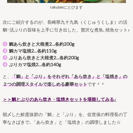
rakutenにとびます
次にご紹介するのが、長崎県九十九島（くじゅうくしま）の活
鯛･活ぶりの旨味を上手に引き出した、贅沢な煮魚､焼魚セット♪
鯛あら炊きと大根煮2…各約200g
鯛カマ塩焼2…各約110g
ぶりあら炊きと大根煮2…各約200g
ぶりカマ塩焼2…各約140g
と、
「鯛」と「ぶり」をそれぞれ「あら炊き」と「塩焼き」の
２つの調理スタイルで楽しめる豪華セット
です＾＾
＞＞鯛とぶりのあら炊き・塩焼きセットを堪能してみる♪
朝〆した鮮度抜群の「鯛」と「ぶり」を、佐世保の料理長の丁
寧なさばきで､「あら炊き」と「塩焼き」の調理しました☆