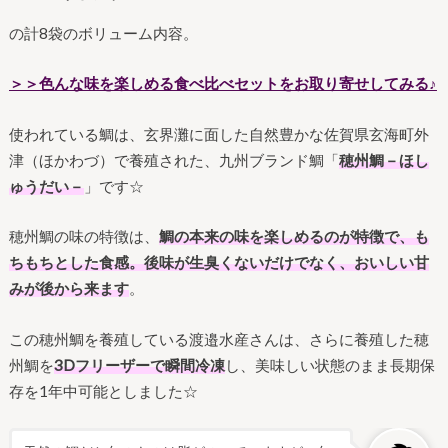
の計8袋のボリューム内容。
＞＞色んな味を楽しめる食べ比べセットをお取り寄せしてみる♪
使われている鯛は、玄界灘に面した自然豊かな佐賀県玄海町外
津（ほかわづ）で養殖された、九州ブランド鯛「
穂州鯛－ほし
ゅうだい－
」です☆
穂州鯛の味の特徴は、
鯛の本来の味を楽しめるのが特徴で、も
ちもちとした食感。後味が生臭くないだけでなく、おいしい甘
みが後から来ます
。
この穂州鯛を養殖している渡邉水産さんは、さらに養殖した穂
州鯛を
3Dフリーザーで瞬間冷凍
し、美味しい状態のまま長期保
存を1年中可能としました☆