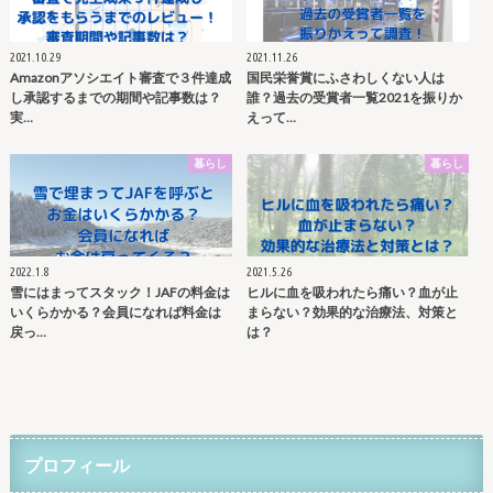
2021.10.29
2021.11.26
Amazonアソシエイト審査で３件達成
国民栄誉賞にふさわしくない人は
し承認するまでの期間や記事数は？
誰？過去の受賞者一覧2021を振りか
実…
えって…
暮らし
暮らし
2022.1.8
2021.5.26
雪にはまってスタック！JAFの料金は
ヒルに血を吸われたら痛い？血が止
いくらかかる？会員になれば料金は
まらない？効果的な治療法、対策と
戻っ…
は？
プロフィール