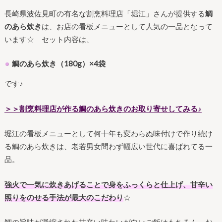
長崎県波佐見町の有名な割烹料理店「堀江」さんが提供する
鯛
のあら炊き
は、お店の看板メニューとして人気の一品となって
います☆ セット内容は、
鯛のあら炊き（180g）×4袋
です♪
＞＞割烹料理店が作る鯛のあら炊きのお取り寄せしてみる♪
堀江の看板メニューとして何十年も変わらぬ味付けで作り続け
る鯛のあら炊きは、老若男女問わず幅広い世代に喜ばれてる一
品。
強火で一気に炊きあげることで身をふっくらと仕上げ、甘辛い
照りをのせる手法が最大のこだわり
☆