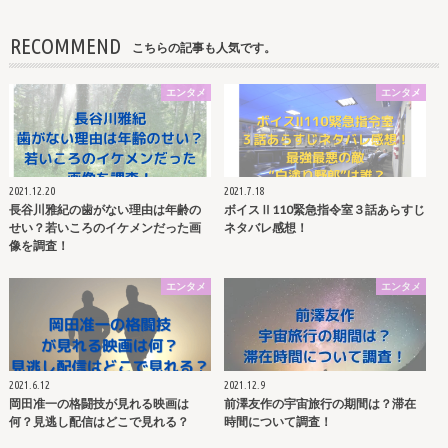
RECOMMEND
こちらの記事も人気です。
エンタメ
エンタメ
2021.12.20
2021.7.18
長谷川雅紀の歯がない理由は年齢の
ボイスⅡ110緊急指令室３話あらすじ
せい？若いころのイケメンだった画
ネタバレ感想！
像を調査！
エンタメ
エンタメ
2021.6.12
2021.12.9
岡田准一の格闘技が見れる映画は
前澤友作の宇宙旅行の期間は？滞在
何？見逃し配信はどこで見れる？
時間について調査！