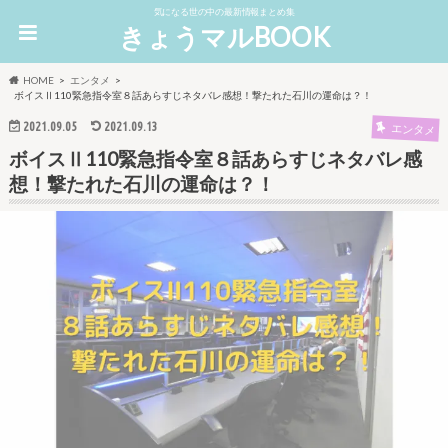
気になる世の中の最新情報まとめ集
きょうマルBOOK
HOME
エンタメ
ボイスⅡ110緊急指令室８話あらすじネタバレ感想！撃たれた石川の運命は？！
2021.09.05
2021.09.13
エンタメ
ボイスⅡ110緊急指令室８話あらすじネタバレ感
想！撃たれた石川の運命は？！