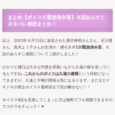
まとめ
【ボイスⅡ緊急指令室】８
話あらすじ
ネタバレ感想まとめ！
以上、2021年９月11日に放送された唐沢寿明さんさん、石川透
さん、真木よう子さんが主演の「
ボイスⅡ110緊急指令室
」８
話のあらすじ感想についてご紹介しました！
ひかりと樋口は大きな代償を背負いながら久遠の後を追ってい
るんですね…
これからのボイスは久遠の逮捕
という目的になっ
てきますが、久遠と片桐の関係も気になるります。まだまだド
キドキが残るボイスⅡ最終回まで目が離せない！！
ボイスⅡ8話を見逃してしまった方は無料でフル視聴できますの
でコチラをチェック！▼