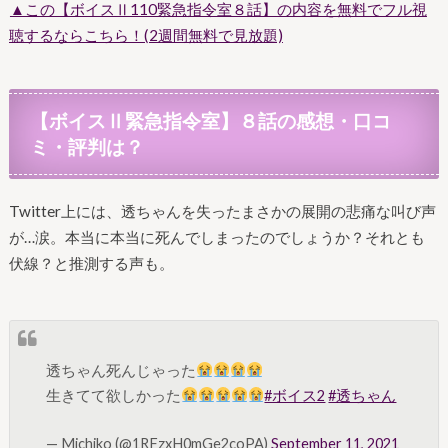
▲この【ボイスⅡ110緊急指令室８話】の内容を無料でフル視
聴するならこちら！(2週間無料で見放題)
【ボイスⅡ緊急指令室】８
話の感想・口コ
ミ・評判は？
Twitter上には、透ちゃんを失ったまさかの展開の悲痛な叫び声
が…涙。本当に本当に死んでしまったのでしょうか？それとも
伏線？と推測する声も。
透ちゃん死んじゃった
生きてて欲しかった
#ボイス2
#透ちゃん
— Michiko (@1RFzxH0mGe2coPA)
September 11, 2021