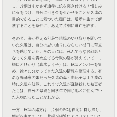
し、片桐はすかさず通孝に銃を突き付ける！憎しみ
に火をつけ、自分に引き金を引かせることが久遠の
目的であることに気づいた樋口は、通孝を生きて解
放することを条件に、あえて片桐に逃亡を許す。
その頃、海が見える別荘で現場のやり取りを聞いて
いた久遠は、自分の思い通りにならない樋口に苛立
ちを感じていた。その目には、死んでもなお幻影と
なって久遠を責め立てる母親の姿が見えていて……。
樋口とひかり（真木よう子）は、ECUメンバーを集
め、徐々に分かってきた久遠の情報を整理する。有
名な舞踊家の娘だった久遠の母・由紀子は１７歳の
時に久遠を妊娠。これまで久遠が直接殺した被害者
たちは、自分の母親と同学年で同じ地区に住んでい
た人物だったことがわかる。
一方、ECUの緒方は、片桐のPCを自宅に持ち帰り、
解析を進めていた。片桐が頻繁にアクセスしていた