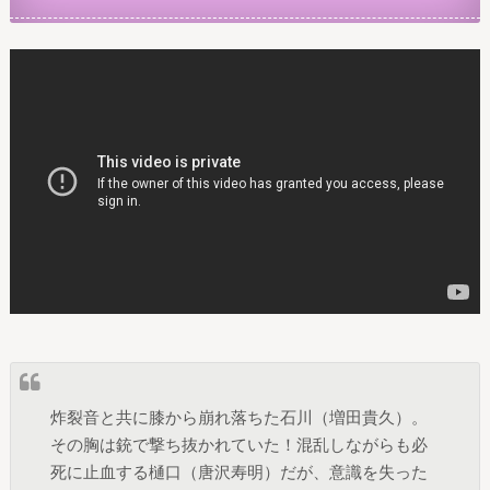
炸裂音と共に膝から崩れ落ちた石川（増田貴久）。
その胸は銃で撃ち抜かれていた！混乱しながらも必
死に止血する樋口（唐沢寿明）だが、意識を失った