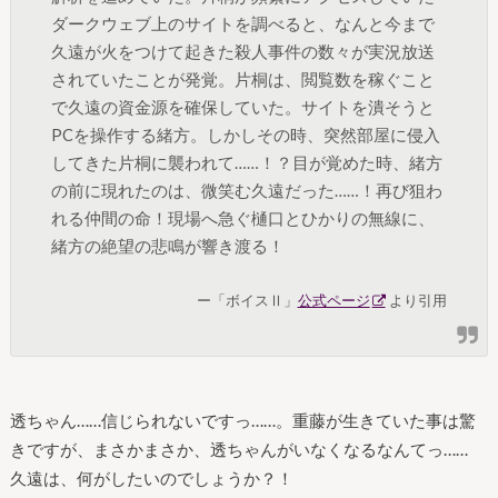
ダークウェブ上のサイトを調べると、なんと今まで
久遠が火をつけて起きた殺人事件の数々が実況放送
されていたことが発覚。片桐は、閲覧数を稼ぐこと
で久遠の資金源を確保していた。サイトを潰そうと
PCを操作する緒方。しかしその時、突然部屋に侵入
してきた片桐に襲われて……！？目が覚めた時、緒方
の前に現れたのは、微笑む久遠だった……！再び狙わ
れる仲間の命！現場へ急ぐ樋口とひかりの無線に、
緒方の絶望の悲鳴が響き渡る！
ー「ボイスⅡ」
公式ページ
より引用
透ちゃん……信じられないですっ……。重藤が生きていた事は驚
きですが、まさかまさか、透ちゃんがいなくなるなんてっ……
久遠は、何がしたいのでしょうか？！