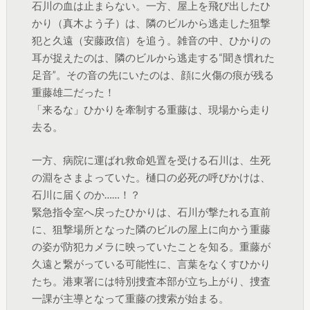
石川の血は止まらない。一方、屋上を飛び出したひ
かり（真木よう子）は、隣のビルから逃走した狙撃
犯と久遠（安藤政信）を追う。雑音の中、ひかりの
耳が捉えたのは、隣のビルから逃走する“聞き慣れた
足音”。その音の先にいたのは、顔に火傷の痕が残る
重藤雄二だった！
「来るな」ひかりを牽制する重藤は、現場から走り
去る。
一方、病院に運ばれ救命処置を受ける石川は、生死
の淵をさまよっていた。樋口の必死の呼びかけは、
石川に届くのか……！？
緊急指令室へ戻ったひかりは、石川が撃たれる直前
に、狙撃場所となった隣のビルの屋上に向かう重藤
の姿が防犯カメラに映っていたことを知る。重藤が
久遠と繋がっている可能性に、言葉をなくすひかり
たち。港東署には特別捜査本部が立ち上がり、捜査
一課が主導となって重藤の捜索が始まる。