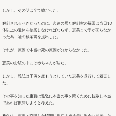
しかし、その話は全て嘘だった。
解剖されるべきだったのに、久遠の居た解剖室の福田は当日10
体以上の遺体を検案しなければならず、恵美まで手が回らなか
った為、嘘の検案書を提出した。
それが、原因で本当の死の原因が分からなかった。
恵美のお腹の中には赤ちゃんが居た。
しかし、雅弘は子供を産もうとしていた恵美を暴行して殺害し
た。
その事を知った重藤は雅弘に本当の事を聞くために拉致し本当
であれば復讐しようと考えた。
雅弘は、恵美と交際した時期に現在の婚約者に出会い邪魔にな