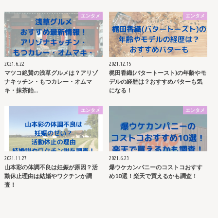
エンタメ
エンタメ
2021.6.22
2021.12.15
マツコ絶賛の浅草グルメは？アリゾ
梶田香織(バタートースト)の年齢やモ
ナキッチン・もつカレー・オムマ
デルの経歴は？おすすめバターも気
キ・抹茶飴…
になる！
エンタメ
エンタメ
2021.11.27
2021.6.23
山本彩の体調不良は妊娠が原因？活
爆ウケカンパニーのコストコおすす
動休止理由は結婚やワクチンか調
め10選！楽天で買えるかも調査！
査！