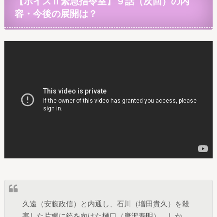
【ボイスⅡ緊急指令室】９
話（次回）の内
容・今後の展開は？
久遠（安藤政信）と内通し、石川（増田貴久）を殺
害した片桐に銃を向けた樋口（唐沢寿明）。しか