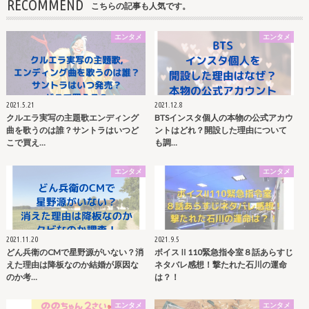
RECOMMEND
こちらの記事も人気です。
エンタメ
エンタメ
2021.5.21
2021.12.8
クルエラ実写の主題歌エンディング
BTSインスタ個人の本物の公式アカウ
曲を歌うのは誰？サントラはいつど
ントはどれ？開設した理由について
こで買え…
も調…
エンタメ
エンタメ
2021.11.20
2021.9.5
どん兵衛のCMで星野源がいない？消
ボイスⅡ110緊急指令室８話あらすじ
えた理由は降板なのか結婚が原因な
ネタバレ感想！撃たれた石川の運命
のか考…
は？！
エンタメ
エンタメ