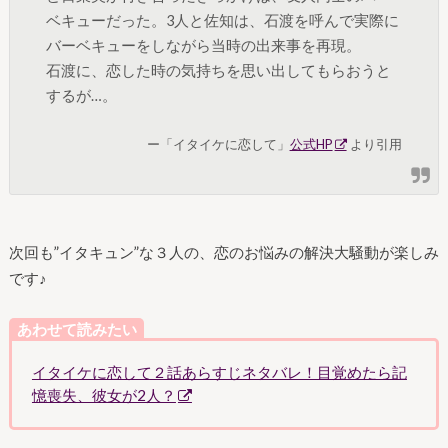
ベキューだった。3人と佐知は、石渡を呼んで実際に
バーベキューをしながら当時の出来事を再現。
石渡に、恋した時の気持ちを思い出してもらおうと
するが…。
ー「イタイケに恋して」
公式HP
より引用
次回も”イタキュン”な３人の、恋のお悩みの解決大騒動が楽しみ
です♪
あわせて読みたい
イタイケに恋して２話あらすじネタバレ！目覚めたら記
憶喪失、彼女が2人？