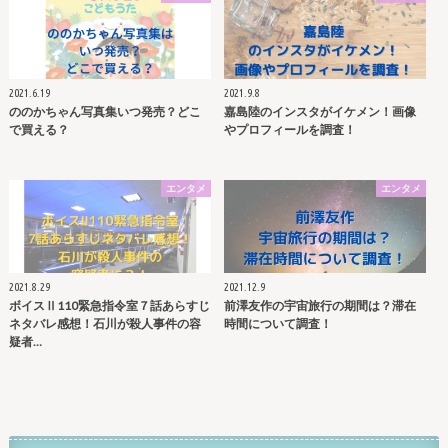
2021.6.19
2021.9.8
ののかちゃん写真集いつ発売？どこ
嘉島陸のインスタがイケメン！画像
で買える？
やプロフィールを調査！
エンタメ
エンタメ
2021.8.29
2021.12.9
ボイスⅡ110緊急指令室７話あらすじ
前澤友作の宇宙旅行の期間は？滞在
ネタバレ感想！石川が殺人事件の容
時間について調査！
疑者…