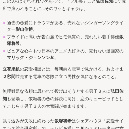
この3人はそれぞれワケあって、「ブル美」こと
弘田佐知
に研究
所で雇われることに…そのワケとキャラは、
過去の恋愛にトラウマがある、売れないシンガーソングライ
ター
影山信博
。
プライドは高いが告白魔でヒモ気質の、売れない若手俳優
飯
塚将希
。
ピュアな心をもつ日本のアニメ大好きの、売れない漫画家の
マリック・ジョンソンJr.
。
立花果帆
の恋愛相談とは、毎朝乗る電車で見かける、およそ
１
２秒間
並走する電車の窓際に立つ男性が気になるとのこと。
無理難題な依頼に思われて投げ出そうとする男子３人に
弘田佐
知
も登場し、依頼者の恋の解決に向け、恋のキューピッドとし
てこじらせ男子３人の大奮闘が始まります。
張り込みが失敗に終わった
飯塚将希
はシェアハウス「恋愛サイ
エンス総合研究所」で、テレビを通して
AIシュミレーターの六