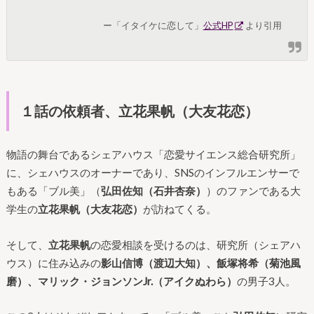
ー「イタイケに恋して」
公式HP
より引用
１話の依頼者、立花果帆（大友花恋）
物語の舞台であるシェアハウス「恋愛サイエンス総合研究所」
に、シェハウスのオーナーであり、SNSのインフルエンサーで
もある「ブル美」（
弘田佐知（石井杏奈）
）のファンである大
学生の
立花果帆（大友花恋）
が訪ねてくる。
そして、
立花果帆
の恋愛相談を受けるのは、研究所（シェアハ
ウス）に住み込みの
影山信博（渡辺大知）、飯塚将希（菊池風
磨）、マリック・ジョンソンJr.（アイクぬわら）
の男子3人。