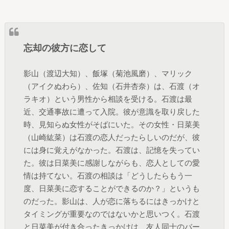
忘却の彼方に恋して
影山（渡辺大知）、飯塚（菊池風磨）、マリック
（アイクぬわら）、佐知（石井杏奈）は、石渡（オ
ラキオ）という男性から相談を受ける。石渡は最
近、交通事故に遭って入院。彼が意識を取り戻した
時、見知らぬ女性がそばにいた。その女性・日菜美
（山崎紘菜）は石渡の恋人だったらしいのだが、彼
には身に覚えがなかった。石渡は、記憶を失ってい
た。彼は日菜美に感謝しながらも、恋人としての愛
情は持てない。石渡の相談は「どうしたらもう一
度、日菜美に恋することができるのか？」というも
のだった。影山は、人が恋に落ちるにはきっかけと
タイミングが重要なのではないかと思いつく。石渡
と日菜美が付き合ったきっかけは、友人同士のバー