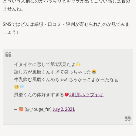
どういう人柄なのかハッキリとキャラが出てこない感じは否め
ませんね。
SNSではどんは感想・口コミ・評判が寄せられたのか見てみま
しょう♪
イタイケに恋して第1話見たよ
話し方が風磨くんすぎて笑っちゃった
牛乳飲む風磨くんめちゃめちゃかっこよかったなぁ
風磨くんの体好きすぎる
#刹那ルツブヤキ
—
(@_rouge_fm)
July 2, 2021