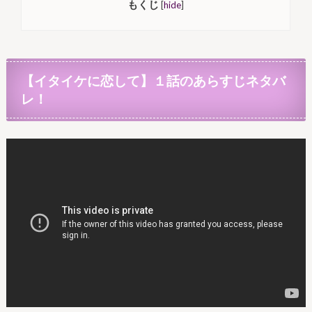
もくじ
[
hide
]
【イタイケに恋して】１話のあらすじネタバ
レ！