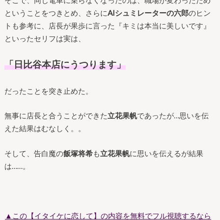
ということをつきとめ、さらに
AIシュミレーターの六郎
のヒン
トも参考に、
店長が果歩に言った『キミは本当に美しいです』
といったセリフは実は、
「日比谷本店にうつります」
だったことを突き止めた。
無事に店長と合うことができた
立花果帆
であったが…思いを伝
えた結果はむなしく。。
そして、告白魔の
飯塚将希
も
立花果帆
に思いを伝えるが結果
は……。
▲この【イタイケに恋して
】の内容を無料でフル視聴するなら