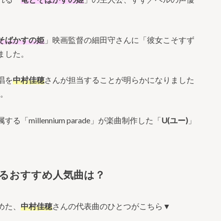
そばかすの姫
」映画監督の細田守さんに「彼女こそすず
ました。
唱を
中村佳穂
さんが担当することが明らかになりました
。
millennium parade」が楽曲制作した「
U(ユー)
」
るおすすめ人気曲は？
しめた、
中村佳穂
さんの代表曲のひとつがこちら▼