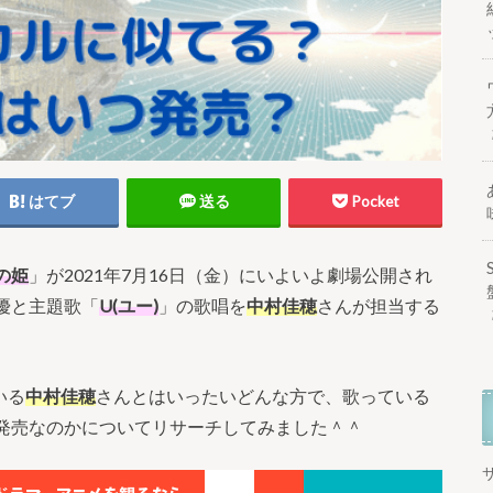
はてブ
送る
Pocket
の姫
」が2021年7月16日（金）にいよいよ劇場公開され
優と主題歌「
U(ユー)
」の歌唱を
中村佳穂
さんが担当する
いる
中村佳穂
さんとはいったいどんな方で、歌っている
発売なのかについてリサーチしてみました＾＾