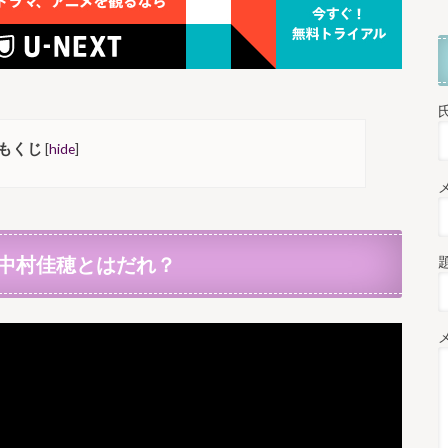
もくじ
[
hide
]
中村佳穂とはだれ？