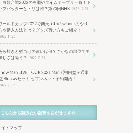
紅白歌合戦2022の曲順やタイムテーブル一覧！ト
ップバッターとトリは誰？第73回NHK
2022.12.26
ワールドカップ2022で楽天totoのwinnerのやり
方や購入方法とは？グッズ買い方もご紹介！
2022.11.20
あら炊きと煮つけの違いは何？さかなの部位で美
味しさは違う？
2022.03.31
Snow Man LIVE TOUR 2021 Mania(初回盤＋通常
盤)Blu-rayセット セブンネット予約開始！
2022.03.16
こちらから読みたい記事をさがせます☆
サイトマップ