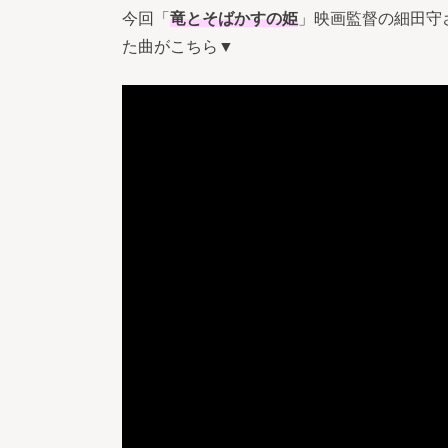
今回「
竜とそばかすの姫
」映画監督の細田守
た曲がこちら▼