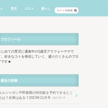
メ
育児
コスメ
暮らし
プロフィール
はじめての育児に邁進中の1歳児アラフォーママで
す。好きなコトを発信していく、盛りだくさんのブロ
グです☻
最近の投稿
エルジャポン平野紫曜の特別版を予約できるとこ
ろは？在庫はある？2023年11月号
2023.09.19