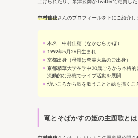
上げられたり、米津玄師がTwitterで絶賛
中村佳穂
さんのプロフィールを下にご紹介し
本名 中村佳穂（なかむら かほ）
1992年5月26日生まれ
京都出身（母親は奄美大島のご出身）
京都精華大学在学中20歳ごろから本格
流動的な形態でライブ活動を展開
幼いころから歌を歌うことと絵を描くこ
竜とそばかすの姫の主題歌とは
中村佳穂
さんは、いよいよこの夏劇場公開さ