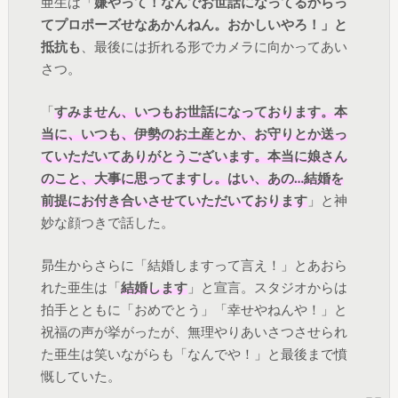
亜生は「
嫌やって！なんでお世話になってるからっ
てプロポーズせなあかんねん。おかしいやろ！」と
抵抗も
、最後には折れる形でカメラに向かってあい
さつ。
「
すみません、いつもお世話になっております。本
当に、いつも、伊勢のお土産とか、お守りとか送っ
ていただいてありがとうございます。本当に娘さん
のこと、大事に思ってますし。はい、あの…結婚を
前提にお付き合いさせていただいております
」と神
妙な顔つきで話した。
昴生からさらに「結婚しますって言え！」とあおら
れた亜生は「
結婚します
」と宣言。スタジオからは
拍手とともに「おめでとう」「幸せやねんや！」と
祝福の声が挙がったが、無理やりあいさつさせられ
た亜生は笑いながらも「なんでや！」と最後まで憤
慨していた。