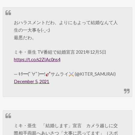
おハラスメントだわ、よりにもよって結婚なんて人
生の一大事を(-_-;)
最悪だわ。
ミキ・亜生 TV番組で結婚宣言 2021年12月5日
https://t.co/s2ZIAc0ns4
— ｷﾀ━(ﾟ∀ﾟ)━!
サムライ
(@KITER_SAMURAI)
December 5, 2021
ミキ・亜生 「結婚します」宣言 カメラ越しに交
際相手両親へあいさつ「大事に思ってます」（スポ