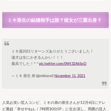
ミキ亜生の結婚相手は誰？彼女が三重出身？
ミキ漫2021リターンズありがとうございました！
漫才は生にかぎるんかい！！！
最高でした！^ ^
pic.twitter.com/0Wt32AkSpD
— ミキ 亜生 弟 (@mikiasei)
November 11, 2021
人気お笑い芸人コンビ、ミキの弟の亜生さんが12月4日にテレ
ビ番組「幸せやねん！7時間30分SP」に生出演し、周囲の芸人