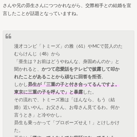
さんや兄の昴生さんにつつかれながら、交際相手との結婚を宣
言したことが話題となっていますね。
漫才コンビ「トミーズ」の雅（61）やMCで芸人のた
むらけんじ（48）から
「亜生は？お前はどうやねんな、身固めんのか」と
聞かれると、
かつて恋愛話をテレビで披露して叩か
れたことがあることから頑なに回答を拒否
。
しかし
昴生が「
三重の子と付き合ってるんですよ。
東京に三重の子を呼んで
」
と暴露
した。
その流れで、トミーズ雅は「ほんなら、もう（結
婚）近いやん。お父さん、お母さん見てるわ。何か
言うとき」と冷やかし。
昴生も乗っかって「プロポーズせえ！」とけしかけ
た。