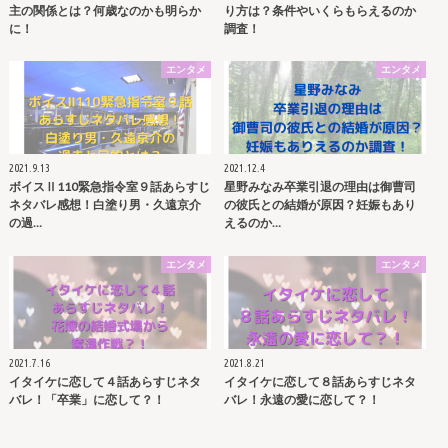
主の関係とは？何歳なのかも明らか
り方は？条件やいくらもらえるのか
に！
調査！
エンタメ
エンタメ
2021.9.13
2021.12.4
ボイスⅡ110緊急指令室９話あらすじ
星野みなみ卒業引退の理由は御曹司
ネタバレ感想！白塗り男・久遠京介
の彼氏との結婚が原因？妊娠もあり
の過…
えるのか…
エンタメ
エンタメ
2021.7.16
2021.8.21
イタイケに恋して４話あらすじネタ
イタイケに恋して８話あらすじネタ
バレ！「卒業」に恋して？！
バレ！永遠の愛に恋して？！