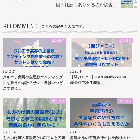
因？妊娠もありえるのか調査！
RECOMMEND
こちらの記事も人気です。
エンタメ
エンタメ
2021.5.21
2022.3.14
クルエラ実写の主題歌エンディング
【関ジャニ∞】KANJANI’S Re:LIVE
曲を歌うのは誰？サントラはいつど
8BEAT 完全生産限…
こで買え…
エンタメ
エンタメ
2021.8.14
2021.12.10
もののけ姫の裏設定(公式)モロと乙事
前澤友作の宇宙旅行のお金配りのや