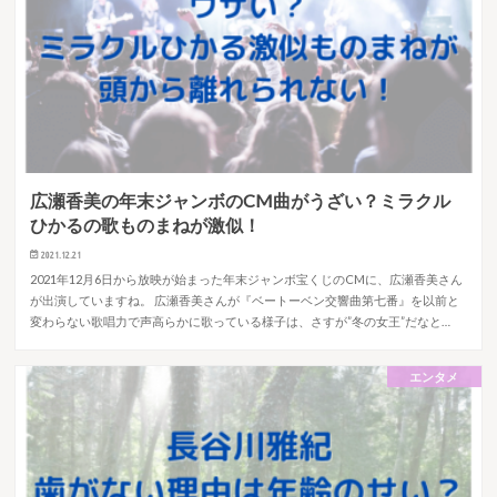
広瀬香美の年末ジャンボのCM曲がうざい？ミラクル
ひかるの歌ものまねが激似！
2021.12.21
2021年12月6日から放映が始まった年末ジャンボ宝くじのCMに、広瀬香美さん
が出演していますね。 広瀬香美さんが『ベートーベン交響曲第七番』を以前と
変わらない歌唱力で声高らかに歌っている様子は、さすが”冬の女王”だなと…
エンタメ