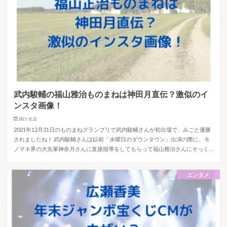
武内駿輔の福山雅治ものまねは神田月直伝？激似のイ
ンスタ画像！
2021.12.22
2021年12月21日のものまねグランプリで武内駿輔さんが初出場で、みごと優勝
されましたね！ 武内駿輔さんは以前「水曜日のダウンタウン」出演の際に、モ
ノマネ界の大先輩神奈月さんに直接指導をしてもらって福山雅治さんにそっく…
エンタメ