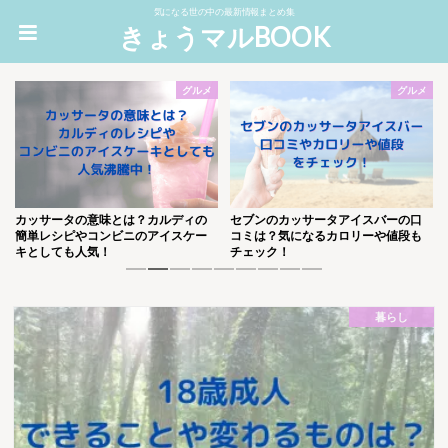
気になる世の中の最新情報まとめ集
きょうマルBOOK
グルメ
グルメ
カッサータの意味とは？カルディの
セブンのカッサータアイスバーの口
簡単レシピやコンビニのアイスケー
コミは？気になるカロリーや値段も
キとしても人気！
チェック！
1
2
3
4
5
6
7
8
9
暮らし