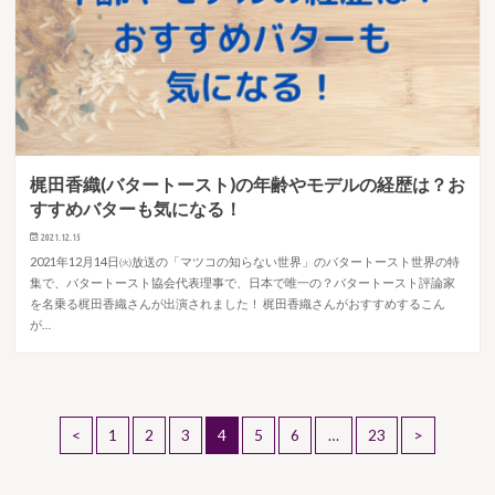
梶田香織(バタートースト)の年齢やモデルの経歴は？お
すすめバターも気になる！
2021.12.15
2021年12月14日㈫放送の「マツコの知らない世界」のバタートースト世界の特
集で、バタートースト協会代表理事で、日本で唯一の？バタートースト評論家
を名乗る梶田香織さんが出演されました！ 梶田香織さんがおすすめするこん
が…
<
1
2
3
4
5
6
…
23
>