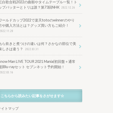
紅白歌合戦2022の曲順やタイムテーブル一覧！ト
ップバッターとトリは誰？第73回NHK
2022.12.26
ワールドカップ2022で楽天totoのwinnerのやり
方や購入方法とは？グッズ買い方もご紹介！
2022.11.20
あら炊きと煮つけの違いは何？さかなの部位で美
味しさは違う？
2022.03.31
Snow Man LIVE TOUR 2021 Mania(初回盤＋通常
盤)Blu-rayセット セブンネット予約開始！
2022.03.16
こちらから読みたい記事をさがせます☆
サイトマップ