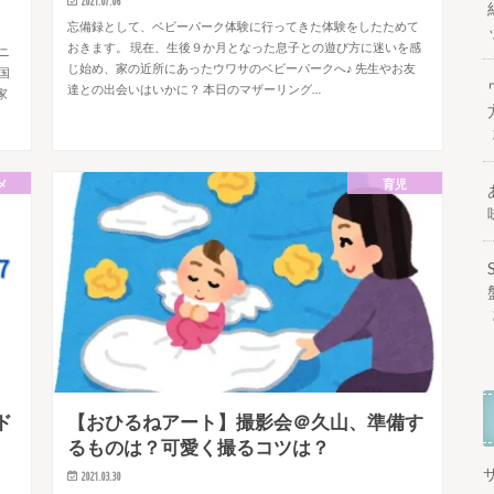
2021.07.06
忘備録として、ベビーパーク体験に行ってきた体験をしたためて
おきます。 現在、生後９か月となった息子との遊び方に迷いを感
ニ
じ始め、家の近所にあったウワサのベビーパークへ♪ 先生やお友
国
達との出会いはいかに？ 本日のマザーリング…
家
メ
育児
ド
【おひるねアート】撮影会＠久山、準備す
るものは？可愛く撮るコツは？
2021.03.30