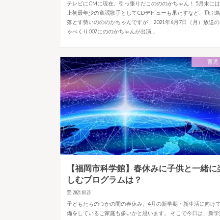
テレビにCMに現在、引っ張りだこのののかちゃん！ 5月末に
上初最年少の童謡歌手としてCDデビューも果たすなど、飛ぶ
落とす勢いのののかちゃんですが、2021年6月7日（月）放送
ゃべくり007にののかちゃんが出演…
育児
【福岡市科学館】春休みに子供と一緒に
しむプログラムは？
2021.03.25
子どもたちのつかの間の春休み。4月の新学期・新生活に向け
備をしているご家庭も多いかと思います。 そこで今日は、新学