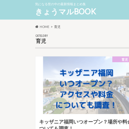
気になる世の中の最新情報まとめ集
きょうマルBOOK
HOME
育児
CATEGORY
育児
育児
キッザニア福岡いつオープン？場所や料
ついても調査！