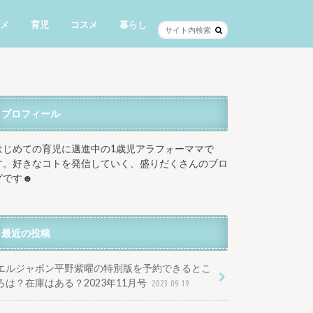
メ
育児
コスメ
暮らし
プロフィール
はじめての育児に邁進中の1歳児アラフォーママで
す。好きなコトを発信していく、盛りだくさんのブロ
グです☻
最近の投稿
エルジャポン平野紫曜の特別版を予約できるとこ
ろは？在庫はある？2023年11月号
2023.09.19