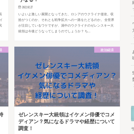
2022.02.27
長
いよいよ激しい展開となってきた、ロシアのウクライナ侵攻。収
イ
拾がつくのか、それとも戦争拡大への一路をたどるのか。 全世界
民
が注目しているワケですが、渦中のウクライナのゼレンスキー大
統領は今後どうなってしまうのでしょうか？ ち…
済
政治経済
持
ゼレンスキー大統領はイケメン俳優でコメ
ディアン？気になるドラマや経歴について
調査！