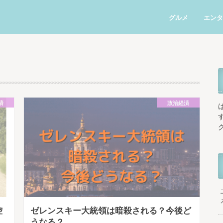
グルメ
エンタ
済
政治経済
控
ゼレンスキー大統領は暗殺される？今後ど
うなる？