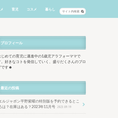
メ
育児
コスメ
暮らし
プロフィール
はじめての育児に邁進中の1歳児アラフォーママで
す。好きなコトを発信していく、盛りだくさんのブロ
グです☻
最近の投稿
エルジャポン平野紫曜の特別版を予約できるとこ
ろは？在庫はある？2023年11月号
2023.09.19