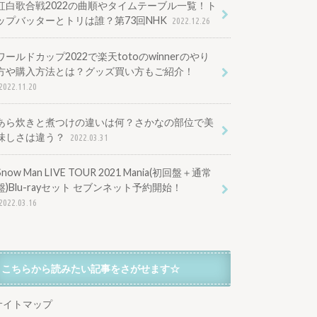
紅白歌合戦2022の曲順やタイムテーブル一覧！ト
ップバッターとトリは誰？第73回NHK
2022.12.26
ワールドカップ2022で楽天totoのwinnerのやり
方や購入方法とは？グッズ買い方もご紹介！
2022.11.20
あら炊きと煮つけの違いは何？さかなの部位で美
味しさは違う？
2022.03.31
Snow Man LIVE TOUR 2021 Mania(初回盤＋通常
盤)Blu-rayセット セブンネット予約開始！
2022.03.16
こちらから読みたい記事をさがせます☆
サイトマップ