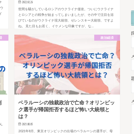
ナ
2022.02.26
るウ
世間を騒がしているロシアのウクライナ侵攻。ついにウクライナ
イ
とロシアとの戦争が始まってしまいましたが、その中で注目を浴
びているのがウクライナ現大統領、ゼレンスキー大統領、ですよ
ね。 見た目もお若く、イケメンな印象ですが、な…
済
政治経済
削
ベラルーシの独裁政治で亡命？オリンピッ
ク選手が帰国拒否するほど怖い大統領と
は？
さん
2021.08.05
2021年8月、東京オリンピックの出場のベラルーシの選手が、母