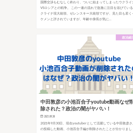
国際交渉もむなしく終わり、ついに始まってしまったウクライ
VSロシアとの戦争。 この一連の流れで急激に注目を浴びてい
クライナ現大統領、ゼレンスキー大統領ですが、見た目も若く
ケメンと評されていますが、年齢や身長が気に…
政治経
中田敦彦の小池百合子youtube動画なぜ
除された？政治の闇がヤバい！
2021.09.30
2021年9月30日、現在youtuberとして活躍している中田敦彦
の投稿した動画、小池百合子編が削除されたことが分かりまし