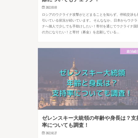
2022.03.03
ロシアのウクライナ攻撃がとどまることを知らず、停戦交渉も
引いている状況が続いています。 そんななか、日本からウクラ
ナへ個人で少しでも手助けしたい！寄付を通じてウクライナ国
の力になりたい！と寄付（募金）を志願している…
政治経
ゼレンスキー大統領の年齢や身長は？支
率についても調査！
2022.02.27