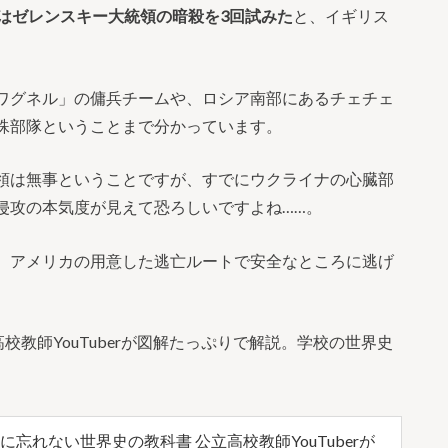
はゼレンスキー大統領の暗殺を3回試みた
と、イギリス
ワグネル」の傭兵チームや、ロシア南部にあるチェチェ
殊部隊ということまで分かっています。
領は無事ということですが、すでにウクライナの心臓部
侵攻の本気度が見えて恐ろしいですよね……。
、アメリカの用意した逃亡ルートで安全なところに逃げ
高校教師YouTuberが図解たっぷりで解説。学校の世界史
忘れない世界史の教科書 公立高校教師YouTuberが