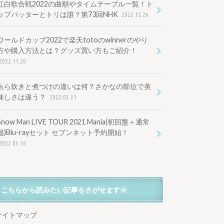
紅白歌合戦2022の曲順やタイムテーブル一覧！ト
ップバッターとトリは誰？第73回NHK
2022.12.26
ワールドカップ2022で楽天totoのwinnerのやり
方や購入方法とは？グッズ買い方もご紹介！
2022.11.20
あら炊きと煮つけの違いは何？さかなの部位で美
味しさは違う？
2022.03.31
Snow Man LIVE TOUR 2021 Mania(初回盤＋通常
盤)Blu-rayセット セブンネット予約開始！
2022.03.16
こちらから読みたい記事をさがせます☆
サイトマップ