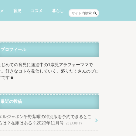
メ
育児
コスメ
暮らし
プロフィール
はじめての育児に邁進中の1歳児アラフォーママで
す。好きなコトを発信していく、盛りだくさんのブロ
グです☻
最近の投稿
エルジャポン平野紫曜の特別版を予約できるとこ
ろは？在庫はある？2023年11月号
2023.09.19