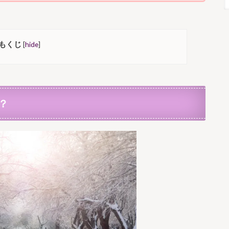
もくじ
[
hide
]
？