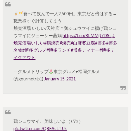
食べて飲んで一人2,500円。東京だと倍はする←
職業柄すぐ計算してまう
焼売酒場 いしい/天神店＊鶏シュウマイに揚げ鶏シュ
ウマイにジューシー蒸鶏
https://t.co/RLMMjJ7DSc
#
焼売酒場いしい
#鶏焼売
#焼売
#白麻婆豆腐
#博多
#博多
名物
#博多グルメ
#博多ランチ
#博多ディナー
#博多テ
イクアウト
— グルメトリップ
東京グルメ♥福岡グルメ
(@gourmetrip1)
January 15, 2021
鶏シュウマイ、美味しいよ（≧∇≦）
pic.twitter.com/QRFAsLTJJk