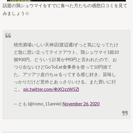
話題の鶏シュウマイをすでに食べた方たちの感想口コミを見て
みましょう☆
焼売酒場いしい天神店(渡辺通)ずっと気になってたけ
ど急に思い立ってテイクアウト。鶏シュウマイ1箱10
個900円。どういう計算か990円と言われたので、お
つり出ないけどGoToEat食事券を使って10円捨て
た。アツアツ皮のちゅるってする感じ好き。旨味し
っかりだけど意外とあっさりいける。また買いに行
こ。
pic.twitter.com/4hXQzzW5Zl
— とも (@tomo_11annie)
November 26, 2020