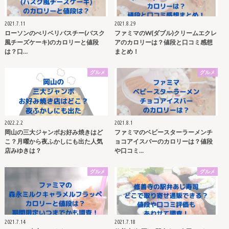
2021.7.11
2021.8.29
ローソンのべリベリバスチー(バスク
ファミマのW(ダブル)クリームエクレ
風チーズケーキ)のカロリーと値段
アのカロリーは？値段と口コミ感想
は？口…
まとめ！
グルメ
グルメ
2022.2.2
2021.8.1
岡山の三大ジャンボお好み焼きはど
ファミマのベビースターラーメンチ
こ？月曜から夜ふかしにも出た人気
ョコアイスバーのカロリーは？値段
店みゆきは？
や口コミ…
グルメ
グルメ
2021.7.14
2021.7.18