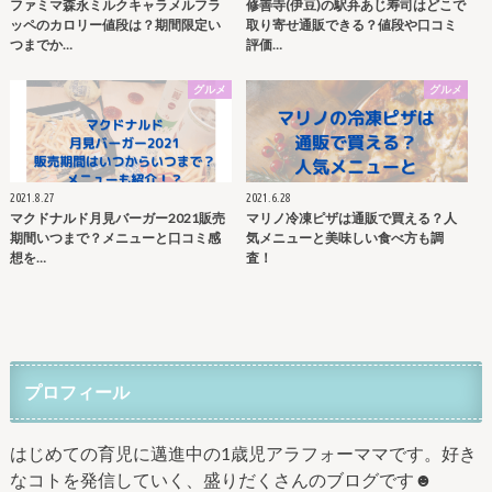
ファミマ森永ミルクキャラメルフラ
修善寺(伊豆)の駅弁あじ寿司はどこで
ッペのカロリー値段は？期間限定い
取り寄せ通販できる？値段や口コミ
つまでか…
評価…
グルメ
グルメ
2021.8.27
2021.6.28
マクドナルド月見バーガー2021販売
マリノ冷凍ピザは通販で買える？人
期間いつまで？メニューと口コミ感
気メニューと美味しい食べ方も調
想を…
査！
プロフィール
はじめての育児に邁進中の1歳児アラフォーママです。好き
なコトを発信していく、盛りだくさんのブログです☻