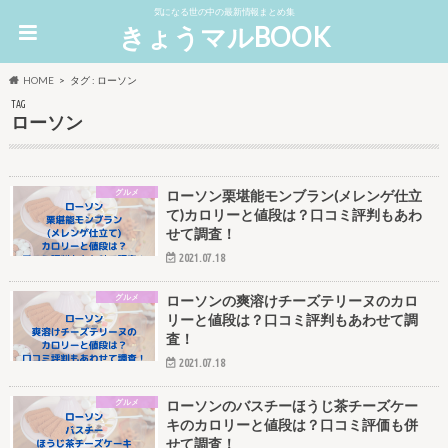
気になる世の中の最新情報まとめ集
きょうマルBOOK
HOME
タグ : ローソン
TAG
ローソン
グルメ
ローソン栗堪能モンブラン(メレンゲ仕立
て)カロリーと値段は？口コミ評判もあわ
せて調査！
2021.07.18
グルメ
ローソンの爽溶けチーズテリーヌのカロ
リーと値段は？口コミ評判もあわせて調
査！
2021.07.18
グルメ
ローソンのバスチーほうじ茶チーズケー
キのカロリーと値段は？口コミ評価も併
せて調査！