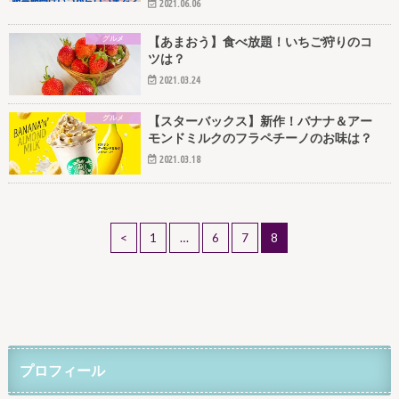
2021.06.06
グルメ
【あまおう】食べ放題！いちご狩りのコ
ツは？
2021.03.24
グルメ
【スターバックス】新作！バナナ＆アー
モンドミルクのフラペチーノのお味は？
2021.03.18
<
1
…
6
7
8
プロフィール