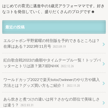
はじめての育児に邁進中の1歳児アラフォーママです。好き
なコトを発信していく、盛りだくさんのブログです☻
最近の投稿
エルジャポン平野紫曜の特別版を予約できるところは？
在庫はある？2023年11月号
2023.09.19
紅白歌合戦2022の曲順やタイムテーブル一覧！トップバ
ッターとトリは誰？第73回NHK
2022.12.26
ワールドカップ2022で楽天totoのwinnerのやり方や購入
方法とは？グッズ買い方もご紹介！
2022.11.20
あら炊きと煮つけの違いは何？さかなの部位で美味しさ
は違う？
2022.03.31